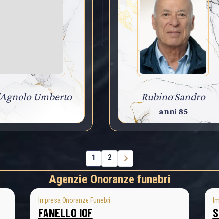
'Agnolo Umberto
Rubino Sandro
anni 85
1
2
Agenzie Onoranze funebri
Impresa Onoranze Funebri
Im
FANELLO IOF
S