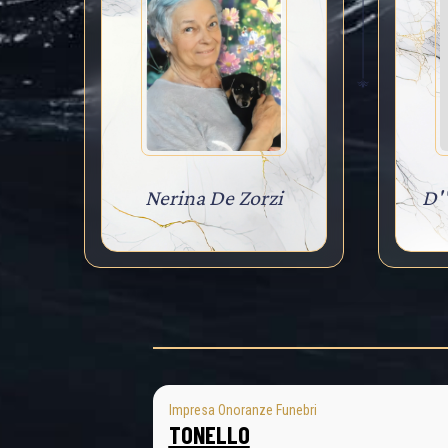
Nerina De Zorzi
D'
Impresa Onoranze Funebri
TONELLO