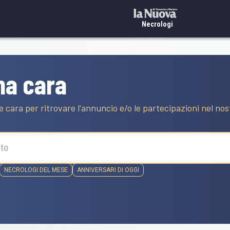
Necrologi
na cara
e cara per ritrovare l'annuncio e/o le partecipazioni nel no
NECROLOGI DEL MESE
ANNIVERSARI DI OGGI