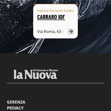
Impresa Onoranze Funebri
CARRARO IOF
Via Roma, 63 -
GERENZA
PRIVACY